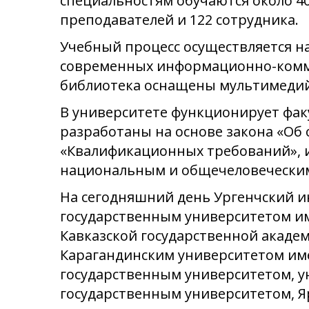
специальностям обучаются около 40
преподавателей и 122 сотрудника.
Учебный процесс осуществляется н
современных информационно-комму
библиотека оснащены мультимедий
В университете функционирует фак
разработаны на основе закона «Об 
«Квалификационных требований», и
национальным и общечеловеческим
На сегодняшний день Ургенчский 
государственным университетом им
Кавказской государственной акаде
Карагандинским университетом име
государственным университетом, у
государственным университетом, Я