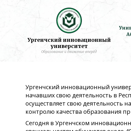
Уни
А
Ургенчский инновационный
университет
Образование и движение вперёд
Ургенчский инновационный универ
начавших свою деятельность в Респ
осуществляет свою деятельность н
контролю качества образования пр
Сегодня в Ургенчском инновационн