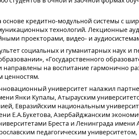
00 студентов в очной и заочной формах обу
а основе кредитно-модульной системы с ши
никационных технологий. Лекционные ауд
ными проекторами, видео- и аудиосистема
ультет социальных и гуманитарных наук и 
образовании», «Государственного образоват
 направлены на воспитание гармонично ра
 ценностям.
инновационный университет налажил партне
ени Янки Купалы, Атырауским университето
мией, Евразийским национальным университ
ни Е.А.Букетова, Азербайджанским экономи
ниверситетами Бреста и Ленинграда имени 
рославским педагогическим университетом,