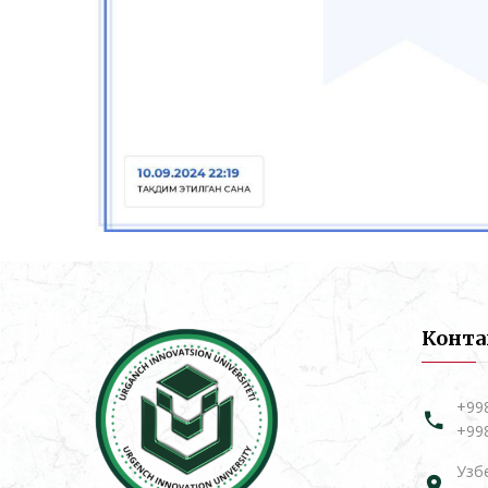
Конт
+99
+99
Узбе