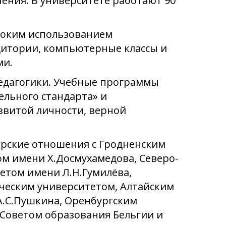
чения. В университете работают 90
роким использованием
итории, компьютерные классы и
ми.
педагогики. Учебные программы
ельного стандарта» и
звитой личности, верной
рские отношения с Гродненским
м имени Х.Досмухамедова, Северо-
етом имени Л.Н.Гумилёва,
ческим университетом, Алтайским
А.С.Пушкина, Оренбургским
 Советом образования Бельгии и