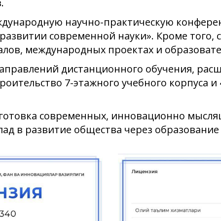
.
еждународную научно-практическую конфере
развитии современной науки». Кроме того, 
алов, международных проектах и образоват
направлений дистанционного обучения, рас
троительство 7-этажного учебного корпуса и 
дготовка современных, инновационно мысля
лад в развитие общества через образование