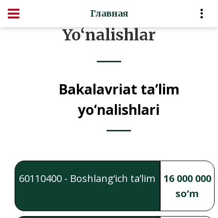
Главная
Yo‘nalishlar
Bakalavriat ta’lim
yo‘nalishlari
60110400 - Boshlang‘ich ta’lim
16 000 000
so‘m