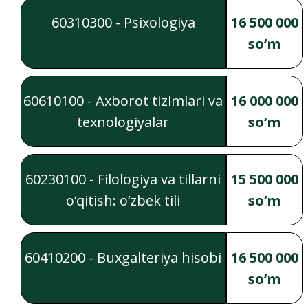
60310300 - Psixologiya
16 500 000
so‘m
60610100 - Axborot tizimlari va
16 000 000
texnologiyalar
so‘m
60230100 - Filologiya va tillarni
15 500 000
o‘qitish: o‘zbek tili
so‘m
60410200 - Buxgalteriya hisobi
16 500 000
so‘m