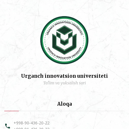
Urganch innovatsion universiteti
Ta'lim va yuksalish sari
Aloqa
+998-90-436-20-22