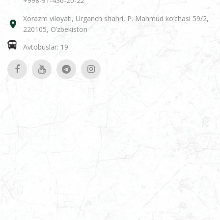
+998-91-436-20-22
Xorazm viloyati, Urganch shahri, P. Mahmud ko‘chasi 59/2,
220105, O‘zbekiston
Avtobuslar: 19