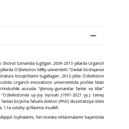
ovot tumanida tug‘ilgan.
2009-2013 yillarda Urganch
 yillarda O‘zbekiston Milliy universiteti “Davlat boshqaruvi
tratura bosqichlarini tugallagan. 2012-yilda O‘zbekiston
Hozirda Urganch innovatsion universitetida yoshlar bilan
‘rindoshlik asosida “
Ijtimoiy-gumanitar fanlar va tillar
”
 “O‘zbekistonda uy-joy siyosati (1991-2021 yy.): tarixiy
x fanlari bo‘yicha falsafa doktori (PhD) dissertatsiya ishini
, 1 ta uslubiy qo‘llanma muallifi.
dqiqot loyihalarini, fan-texnika ishlanmalarini bajarishda