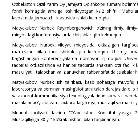
O‘zbekiston Qizil Yarim Oy Jamiyati Qo‘shko‘pir tumani bo‘linm
fondi ko‘magida amalga oshirilayotgan №2 shifrli “Mahal
lavozimida jamoatchilik asosida ishlab kelmoqda.
Matyakubov Nurbek Rayimberganovich o‘zining ilmiy, ilmiy-u
miqyosdagi konferensiyalarda chiqishlar qilib kelmoqda.
Matyakubov Nurbek
viloyat miqyosida o‘tkazilgan targ‘ibot
ma’ruzalari bilan faol ishtirok qilib kelmoqda. U i
lmiy amal
bag‘ishlangan konferensiyalarda nomoyon qilmoqda. Univer
tadbirlar o‘tkazilishida va har bir tadbirda shaxsan o‘zi faollik k
mas’uliyatli, talabchan va izlanuvchan rahbar sifatida talabala
Matyakubov Nurbek ish tajribasi, kasb sohasiga muvofiq i
laboratoriya va seminar mashg‘ulotlarini talab darajasida olib
va axborot-kommunikatsiya texnologiyalaridan samarali hamda ma
masalalar bo‘yicha zarur axborotlarga ega, mustaqil va mas’uliy
Mehnat faoliyati davrida “O‘zbekiston Konstitutsiyasiga 2
Mustaqilligiga 30 yil” ko‘krak nishoni bilan taqdirlangan.