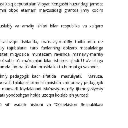
asi Xalq deputatalari Viloyat Kengashi huzuridagi jamoat
lamni obod etaman” mavzusidagi grantda ilmiy xodim
slubiy va amaliy ishlari bilan respublika va xalqaro
-tashviqot ishlarida, ma’naviy-ma’rifiy tadbirlarda o‘z
iy tajribalarini tarix fanlarining dolzarb masalalariga
sitet miqyosida muntazam ravishda ma’naviy-ma’rifiy
o‘rsatib o‘z ma’ruzalari bilan ishtirok qiladi. U o‘z ishiga
r hamda jamoa a’zolari orasida katta hurmatga sazovor.
lmiy pedagogik kadr sifatida mas’uliyatli. Ma’ruza,
 boradi, talabalar bilan ishlanishda zamonaviy pedagogik
qsadli foydalanadi. Ma’naviy-ma’rifiy, ijtimoiy-siyosiy
atli yondoshgan holda uzoqni ko‘zlab ish yuritadi.
5 yil” esdalik nishoni va “O‘zbekiston Respublikasi