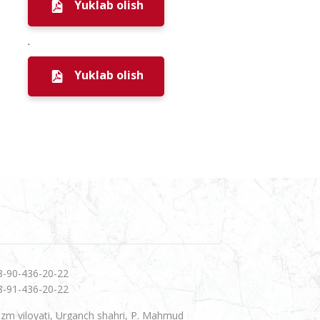
Yuklab olish
.
Yuklab olish
8-90-436-20-22
8-91-436-20-22
zm viloyati, Urganch shahri, P. Mahmud