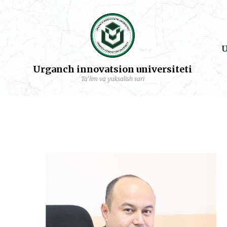
U
Urganch innovatsion universiteti
Ta'lim va yuksalish sari