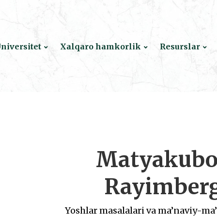
niversitet
Xalqaro hamkorlik
Resurslar
Matyakubo
Rayimber
Yoshlar masalalari va ma’naviy-ma’r