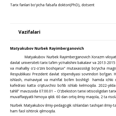
Tarix fanlari bo'yicha falsafa doktori(PhD), dotsent
Vazifalari
Matyakubov Nurbek Rayimberganovich
Matyakubov Nurbek Rayimberganovich Xorazm viloyati Sh
davlat universiteti tarix ta’lim yo‘nalishini bakalavr va 2013-2015
va mahalliy o‘z-o‘zini boshqaruv” mutaxassisligi bo‘yicha magis
Respublikasi Prezident davlat stipendiyasi sovrindori bo‘lgan. 
ishlash, ma’naviyat va ma’rifat bo‘lim boshlig‘i hamda ichki o
kafedrasi katta o‘qituvchisi bo‘lib ishlab kelmoqda. 2022-yilda
tahlil” mavzusida 07.00.01 – O
‘
zbekiston tarixi ixtisosligidan tari
muvaffaqiyatli himoya qildi. 60 dan ortiq ilmiy maqola, 2 ta risola
Nurbek Matyakubov
i
lmiy-pedagogik ishlaridan tashqari ilmiy-ta
ham faol ishtirok qilmoqda.