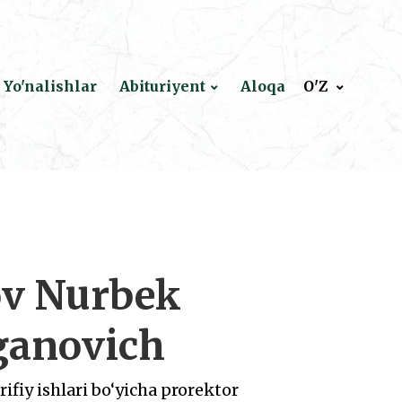
Yo'nalishlar
Abituriyent
Aloqa
O'Z
v Nurbek
ganovich
ifiy ishlari bo‘yicha prorektor