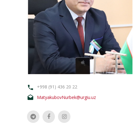
+998 (91) 436 20 22
MatyakubovNurbek@urgiu.uz