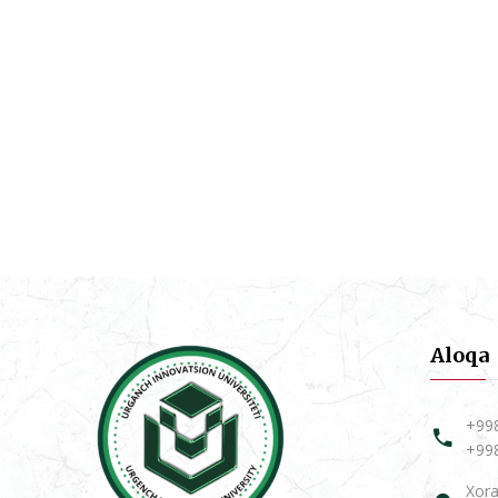
Aloqa
+99
+99
Xora