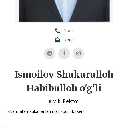
None
None
Ismoilov Shukurulloh
Habibulloh o'g'li
v. v. b. Rektor
Fizika-matematika fanlari nomzodi, dotsent
.