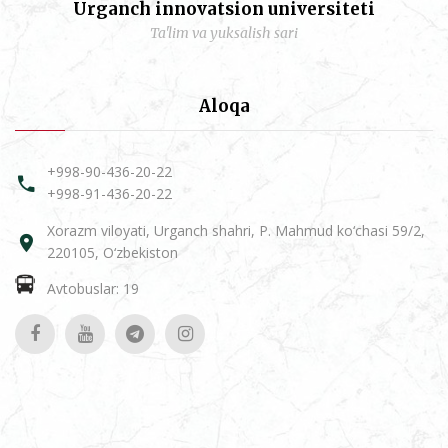
Urganch innovatsion universiteti
Ta'lim va yuksalish sari
Aloqa
+998-90-436-20-22
+998-91-436-20-22
Xorazm viloyati, Urganch shahri, P. Mahmud ko‘chasi 59/2,
220105, O‘zbekiston
Avtobuslar: 19