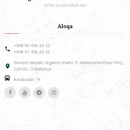
Ta'lim va yuksalish sari
Aloqa
+998-90-436-20-22
+998-91-436-20-22
Xorazm viloyati, Urganch shahri, P. Mahmud ko‘chasi 59/2,
220105, O‘zbekiston
Avtobuslar: 19