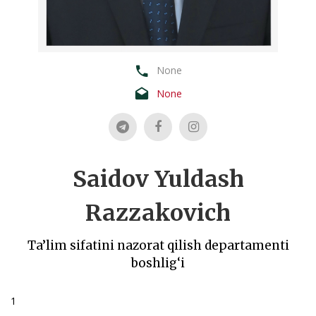
None
None
Saidov Yuldash
Razzakovich
Ta’lim sifatini nazorat qilish departamenti
boshlig‘i
1