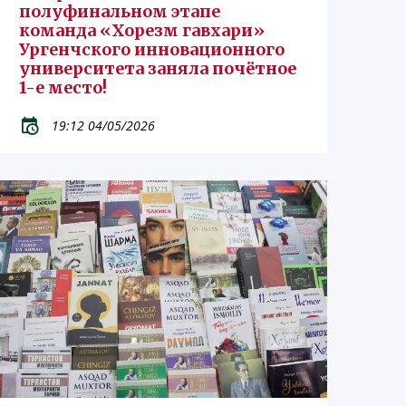
полуфинальном этапе
команда «Хорезм гавхари»
Ургенчского инновационного
университета заняла почётное
1-е место!
19:12 04/05/2026