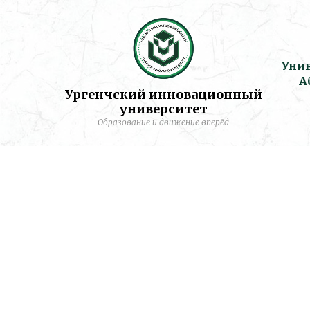
Уни
А
Ургенчский инновационный
университет
Образование и движение вперёд