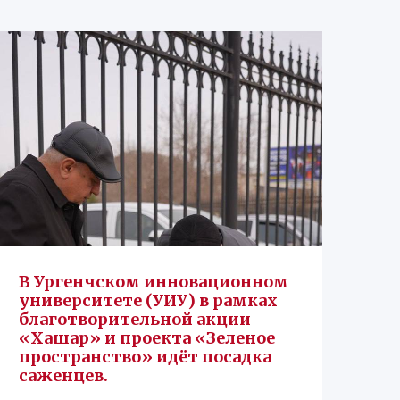
В Ургенчском инновационном
университете (УИУ) в рамках
благотворительной акции
«Хашар» и проекта «Зеленое
пространство» идёт посадка
саженцев.