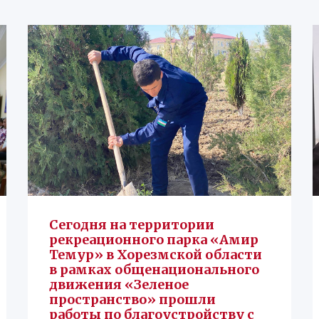
Сегодня на территории
рекреационного парка «Амир
Темур» в Хорезмской области
в рамках общенационального
движения «Зеленое
пространство» прошли
работы по благоустройству с