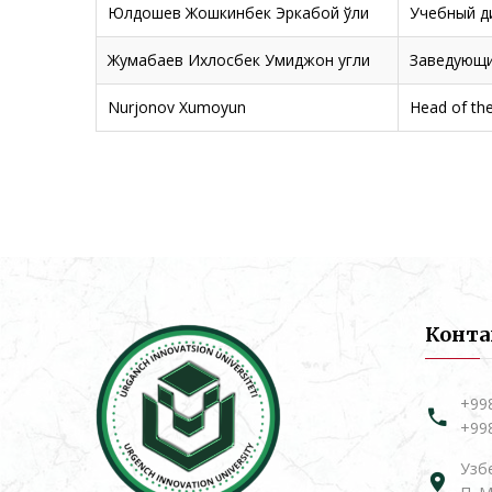
Юлдошев Жошкинбек Эркабой ўғли
Учебный д
Жумабаев Ихлосбек Умиджон угли
Заведующи
Nurjonov Xumoyun
Head of th
Конт
+99
+99
Узбе