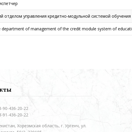
испетчер
й отделом управления кредитно-модульной системой обучения
e department of management of the credit module system of educat
акты
8-90-436-20-22
8-91-436-20-22
кистан, Хорезмская область, г. Ургенч, ул.