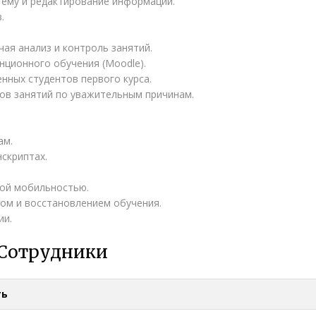
тему и редактирование информации.
в.
.
чая анализ и контроль занятий.
нционного обучения (Moodle).
нных студентов первого курса.
ков занятий по уважительным причинам.
там.
нскриптах.
ской мобильностью.
дом и восстановлением обучения.
ии.
Сотрудники
ть