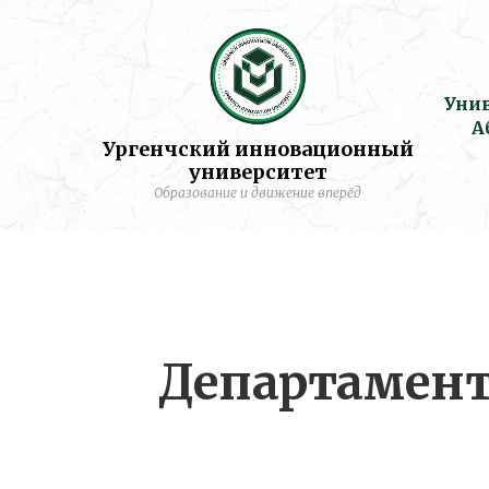
Уни
А
Ургенчский инновационный
университет
Образование и движение вперёд
Департамент