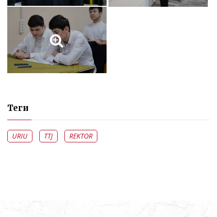
Теги
URIU
TTJ
REKTOR