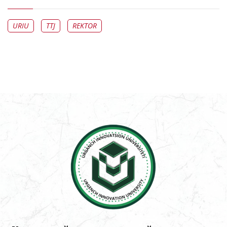
URIU
TTJ
REKTOR