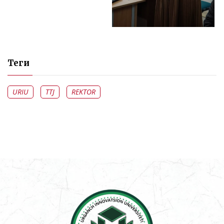
Теги
URIU
TTJ
REKTOR