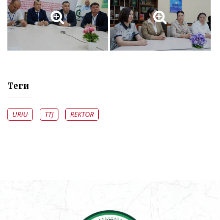
Теги
URIU
TTJ
REKTOR