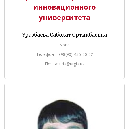
инновационного
университета
Уразбаева Сабохат Ортикбаевна
None
Телефон: +998(90)-436-20-22
Почта: uriu@urgiu.uz