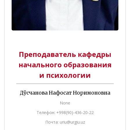
Преподаватель кафедры
начального образования
и психологии
Дўсчанова Нафосат Норимоновна
None
Телефон: +998(90)-436-20-22
Почта: uriu@urgiu.uz