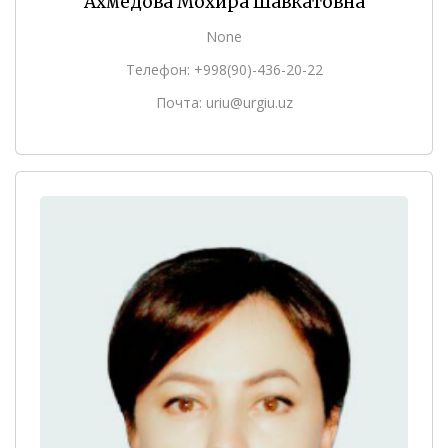
Ахмедова Мохира Шавкатовна
None
Телефон: +998(90)-436-20-22
Почта: uriu@urgiu.uz