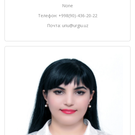
None
Телефон: +998(90)-436-20-22
Почта: uriu@urgiu.uz