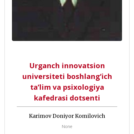
Urganch innovatsion
universiteti boshlang‘ich
ta’lim va psixologiya
kafedrasi dotsenti
Karimov Doniyor Komilovich
None