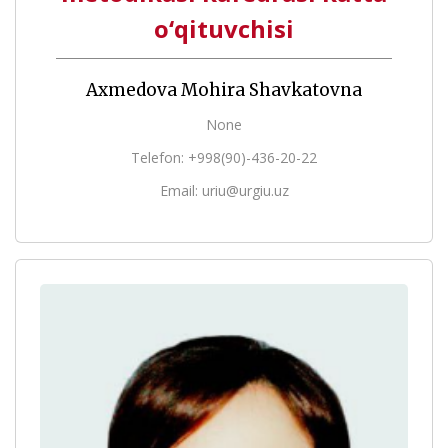
o‘qituvchisi
Axmedova Mohira Shavkatovna
None
Telefon: +998(90)-436-20-22
Email: uriu@urgiu.uz