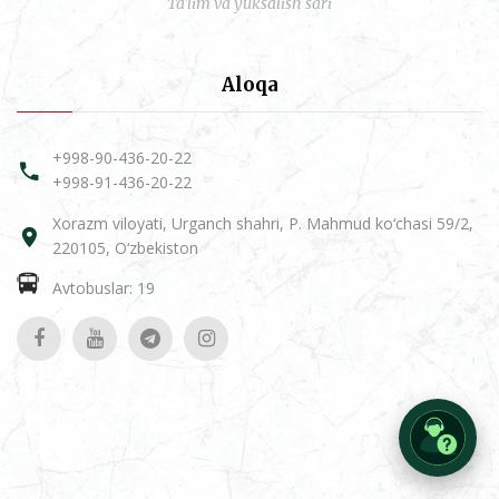
Ta'lim va yuksalish sari
Aloqa
+998-90-436-20-22
+998-91-436-20-22
Xorazm viloyati, Urganch shahri, P. Mahmud ko‘chasi 59/2,
220105, O‘zbekiston
Avtobuslar: 19