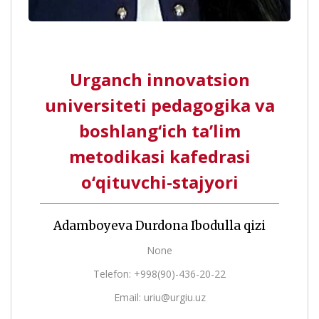
Urganch innovatsion
universiteti pedagogika va
boshlang‘ich ta’lim
metodikasi kafedrasi
o‘qituvchi-stajyori
Adamboyeva Durdona Ibodulla qizi
None
Telefon: +998(90)-436-20-22
Email: uriu@urgiu.uz