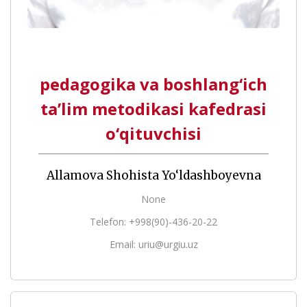
pedagogika va boshlang‘ich
ta’lim metodikasi kafedrasi
o‘qituvchisi
Allamova Shohista Yo‘ldashboyevna
None
Telefon: +998(90)-436-20-22
Email: uriu@urgiu.uz