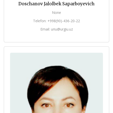
Doschanov Jalolbek Saparboyevich
None
Telefon: +998(90)-436-20-22
Email: uriu@urgiu.uz