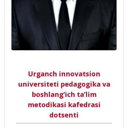
Urganch innovatsion
universiteti pedagogika va
boshlang‘ich ta’lim
metodikasi kafedrasi
dotsenti