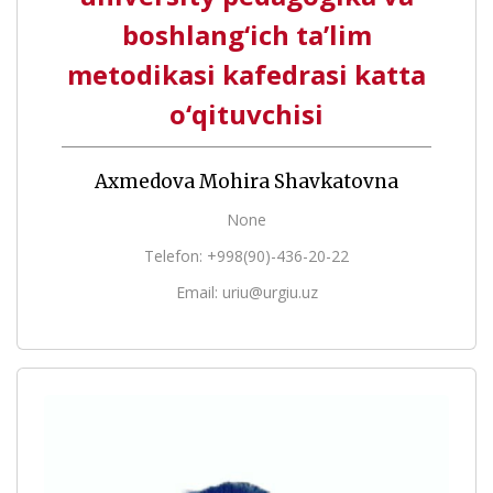
boshlang‘ich ta’lim
metodikasi kafedrasi katta
o‘qituvchisi
Axmedova Mohira Shavkatovna
None
Telefon: +998(90)-436-20-22
Email: uriu@urgiu.uz