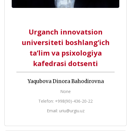
Urganch innovatsion
universiteti boshlang‘ich
ta’lim va psixologiya
kafedrasi dotsenti
Yaqubova Dinora Bahodirovna
None
Telefon: +998(90)-436-20-22
Email: uriu@urgiu.uz