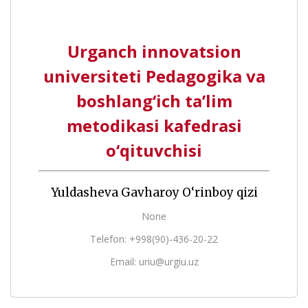
Urganch innovatsion
universiteti Pedagogika va
boshlang‘ich ta’lim
metodikasi kafedrasi
o‘qituvchisi
Yuldasheva Gavharoy O‘rinboy qizi
None
Telefon: +998(90)-436-20-22
Email: uriu@urgiu.uz