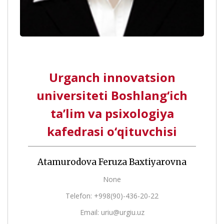
Urganch innovatsion
universiteti Boshlang‘ich
ta’lim va psixologiya
kafedrasi o‘qituvchisi
Atamurodova Feruza Baxtiyarovna
None
Telefon: +998(90)-436-20-22
Email: uriu@urgiu.uz