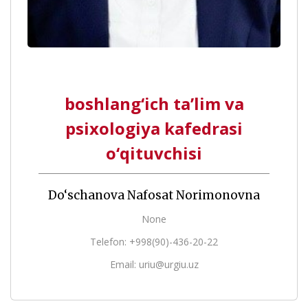
boshlang‘ich ta’lim va
psixologiya kafedrasi
o‘qituvchisi
Do‘schanova Nafosat Norimonovna
None
Telefon: +998(90)-436-20-22
Email: uriu@urgiu.uz