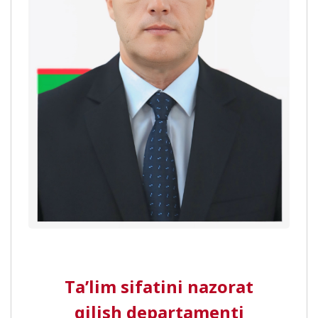
Ta’lim sifatini nazorat
qilish departamenti