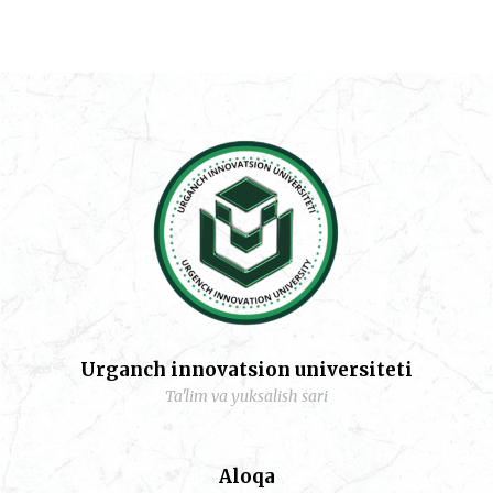
Urganch innovatsion universiteti
Ta'lim va yuksalish sari
Aloqa