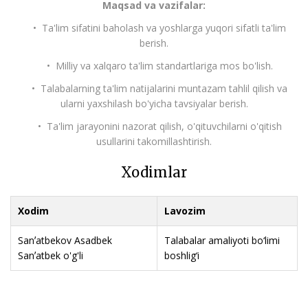
Maqsad va vazifalar:
• Ta'lim sifatini baholash va yoshlarga yuqori sifatli ta'lim
berish.
• Milliy va xalqaro ta'lim standartlariga mos bo'lish.
• Talabalarning ta'lim natijalarini muntazam tahlil qilish va
ularni yaxshilash bo'yicha tavsiyalar berish.
• Ta'lim jarayonini nazorat qilish, o'qituvchilarni o'qitish
usullarini takomillashtirish.
Xodimlar
Xodim
Lavozim
Sanʼatbekov Asadbek
Talabalar amaliyoti bo‘limi
Sanʼatbek o'g'li
boshlig‘i