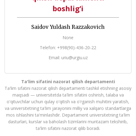
boshlig‘i
Saidov Yuldash Razzakovich
None
Telefon: +998(90)-436-20-22
Email: uriu@urgiu.uz
Ta'lim sifatini nazorat qilish departamenti
Ta'lim sifatini nazorat qilish departamenti tashkil etishning asosiy
maqsadi — universitetda ta'lim sifatini oshirish, talaba va
o'qituvchilar uchun qulay o'qitish va o'rganish muhitini yaratish,
va universitetning ta'lim jarayonini milliy va xalqaro standartlarga
mos ishlashini ta'minlashdir. Departament universitetning ta'lim
dasturlari, kurslar va baholash tizimlarini muntazam tekshirib,
ta'lim sifatini nazorat qilib boradi.