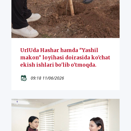
UrIUda Hashar hamda "Yashil
makon" loyihasi doirasida ko'chat
ekish ishlari bo'lib o'tmoqda.
09:18 11/06/2026