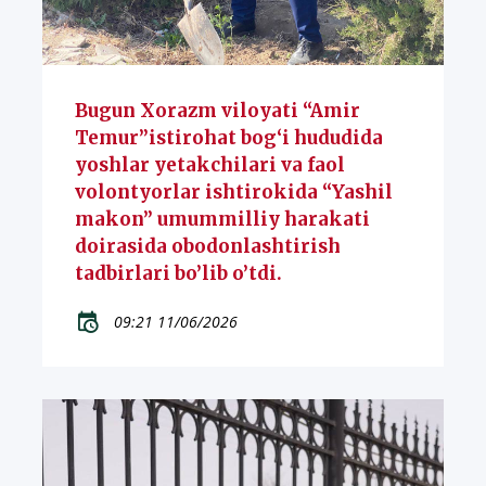
Bugun Xorazm viloyati “Amir
Temur”istirohat bog‘i hududida
yoshlar yetakchilari va faol
volontyorlar ishtirokida “Yashil
makon” umummilliy harakati
doirasida obodonlashtirish
tadbirlari bo’lib o’tdi.
09:21 11/06/2026