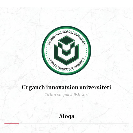
Urganch innovatsion universiteti
Ta'lim va yuksalish sari
Aloqa