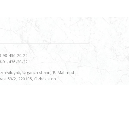
8-90-436-20-22
8-91-436-20-22
zm viloyati, Urganch shahri, P. Mahmud
hasi 59/2, 220105, O‘zbekiston
uslar: 19