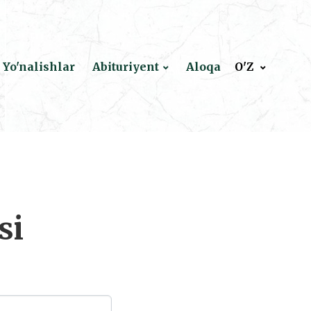
Yo'nalishlar
Abituriyent
Aloqa
O'Z
si