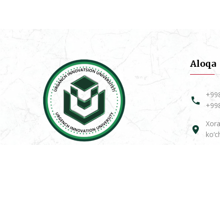
Aloqa
+99
+99
Xora
ko‘c
Avtob
Urganch
innovatsion
universiteti
Ta'lim va yuksalish sari