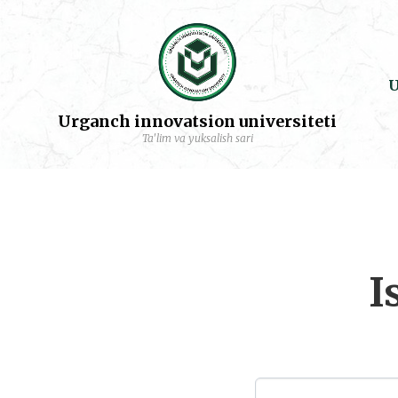
U
Urganch innovatsion universiteti
Ta'lim va yuksalish sari
I