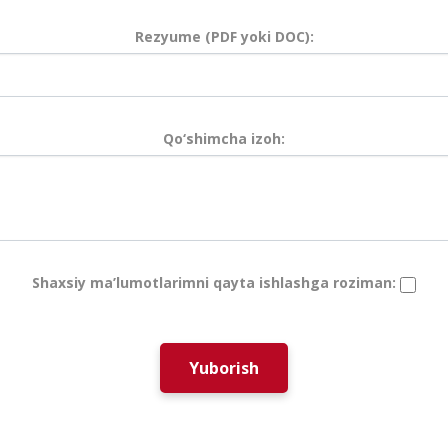
Rezyume (PDF yoki DOC):
Qo‘shimcha izoh:
Shaxsiy ma’lumotlarimni qayta ishlashga roziman:
Yuborish