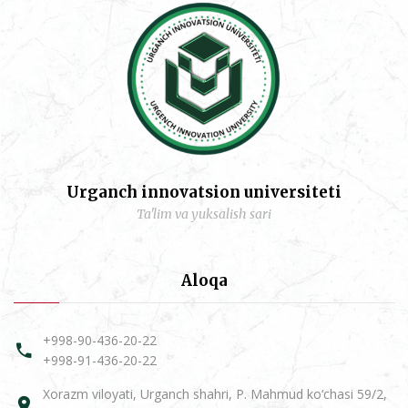
Urganch innovatsion universiteti
Ta'lim va yuksalish sari
Aloqa
+998-90-436-20-22
+998-91-436-20-22
Xorazm viloyati, Urganch shahri, P. Mahmud ko‘chasi 59/2,