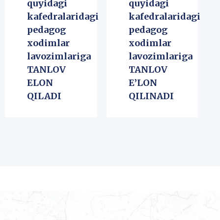
quyidagi
quyidagi
kafedralaridagi
kafedralaridagi
pedagog
pedagog
xodimlar
xodimlar
lavozimlariga
lavozimlariga
TANLOV
TANLOV
ELON
E’LON
QILADI
QILINADI