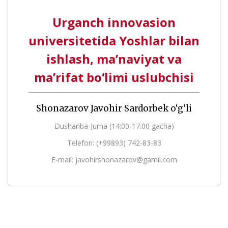
Urganch innovasion
universitetida Yoshlar bilan
ishlash, ma’naviyat va
ma’rifat bo‘limi uslubchisi
Shonazarov Javohir Sardorbek o‘g‘li
Dushanba-Juma (14:00-17:00 gacha)
Telefon: (+99893) 742-83-83
E-mail: javohirshonazarov@gamil.com