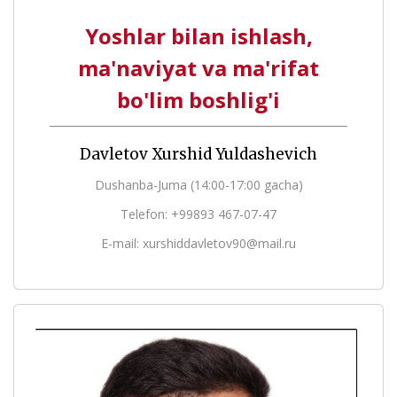
Yoshlar bilan ishlash,
ma'naviyat va ma'rifat
bo'lim boshlig'i
Davletov Xurshid Yuldashevich
Dushanba-Juma (14:00-17:00 gacha)
Telefon: +99893 467-07-47
E-mail: xurshiddavletov90@mail.ru