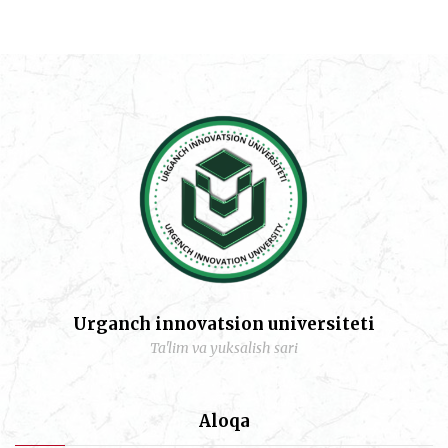
Urganch innovatsion universiteti
Ta'lim va yuksalish sari
Aloqa