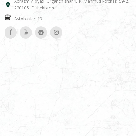
Xorazm viloyati, Urganch shahri, P. Mahmud ko‘chasi 59/2,
220105, O‘zbekiston
Avtobuslar: 19