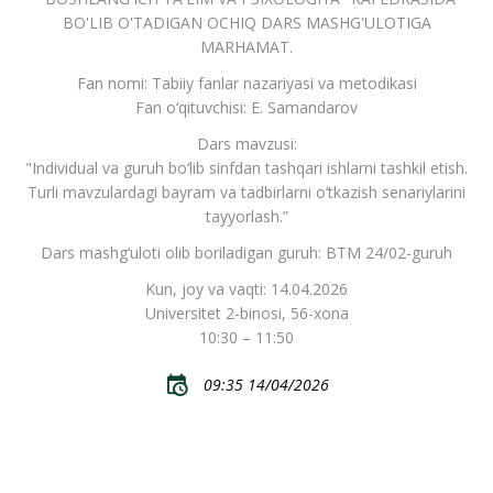
BO'LIB O'TADIGAN OCHIQ DARS MASHG'ULOTIGA
MARHAMAT.
Fan nomi: Tabiiy fanlar nazariyasi va metodikasi
Fan o‘qituvchisi: E. Samandarov
Dars mavzusi:
"Individual va guruh bo‘lib sinfdan tashqari ishlarni tashkil etish.
Turli mavzulardagi bayram va tadbirlarni o‘tkazish senariylarini
tayyorlash.”
Dars mashg‘uloti olib boriladigan guruh: BTM 24/02-guruh
Kun, joy va vaqti: 14.04.2026
Universitet 2-binosi, 56-xona
10:30 – 11:50
09:35 14/04/2026