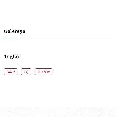
Galereya
Teglar
URIU
TTJ
REKTOR