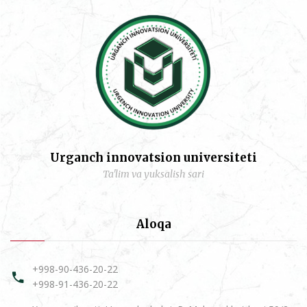
Urganch innovatsion universiteti
Ta'lim va yuksalish sari
Aloqa
+998-90-436-20-22
+998-91-436-20-22