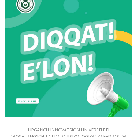
URGANCH INNOVATSION UNIVERSITETI
"BOSHLANG'ICH TA'LIM VA PSIXOLOGIYA" KAFEDRASIDA