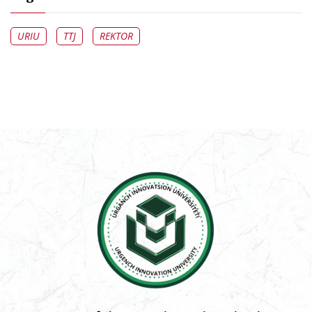
URIU
TTJ
REKTOR