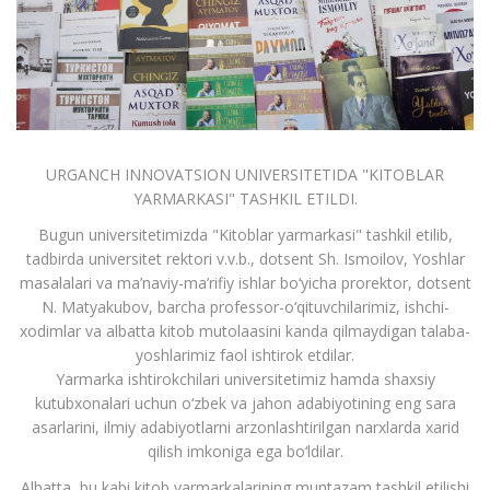
URGANCH INNOVATSION UNIVERSITETIDA "KITOBLAR
YARMARKASI" TASHKIL ETILDI.
Bugun universitetimizda "Kitoblar yarmarkasi" tashkil etilib,
tadbirda universitet rektori v.v.b., dotsent Sh. Ismoilov, Yoshlar
masalalari va ma’naviy-ma’rifiy ishlar bo‘yicha prorektor, dotsent
N. Matyakubov, barcha professor-o‘qituvchilarimiz, ishchi-
xodimlar va albatta kitob mutolaasini kanda qilmaydigan talaba-
yoshlarimiz faol ishtirok etdilar.
Yarmarka ishtirokchilari universitetimiz hamda shaxsiy
kutubxonalari uchun o‘zbek va jahon adabiyotining eng sara
asarlarini, ilmiy adabiyotlarni arzonlashtirilgan narxlarda xarid
qilish imkoniga ega bo‘ldilar.
Albatta, bu kabi kitob yarmarkalarining muntazam tashkil etilishi