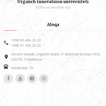
Urganch innovatsion universiteti
Ta'lim va yuksalish sari
Aloqa
+998-90-436-20-22
+998-91-436-20-22
Xorazm viloyati, Urganch shahri, P. Mahmud ko‘chasi 59/2,
220105, O‘zbekiston
Avtobuslar: 19