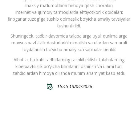
shaxsiy ma’lumotlarni himoya qilish choralari;
internet va ijtimoiy tarmoqlarda ehtiyotkorlik qoidalari;
firibgarlar tuzog‘iga tushib qolmaslik bo‘yicha amaliy tavsiyalar
tushuntirildi.
Shuningdek, tadbir davomida talabalarga uyali qurilmalarga
maxsus xavfsizlik dasturlarini o‘rnatish va ulardan samarali
foydalanish bo‘yicha amaliy ko‘rsatmalar berildi.
Albatta, bu kabi tadbirlarning tashkil etilishi talabalarning
kiberxavfsizlik bo‘yicha bilimlarini oshirish va ularni turli
tahdidlardan himoya qilishda muhim ahamiyat kasb etdi.
16:45 13/04/2026