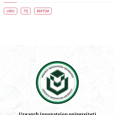
URIU
TTJ
REKTOR
Urganch innovatsion universiteti