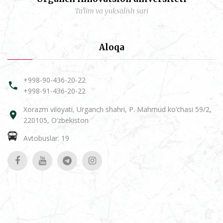
Ta'lim va yuksalish sari
Aloqa
+998-90-436-20-22
+998-91-436-20-22
Xorazm viloyati, Urganch shahri, P. Mahmud ko‘chasi 59/2,
220105, O‘zbekiston
Avtobuslar: 19