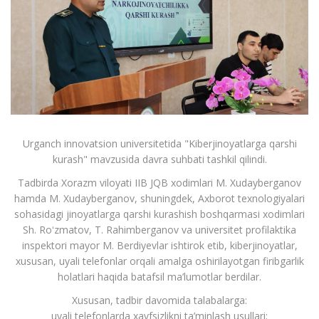
Urganch innovatsion universitetida "Kiberjinoyatlarga qarshi
kurash" mavzusida davra suhbati tashkil qilindi.
Tadbirda Xorazm viloyati IIB JQB xodimlari M. Xudayberganov
hamda M. Xudayberganov, shuningdek, Axborot texnologiyalari
sohasidagi jinoyatlarga qarshi kurashish boshqarmasi xodimlari
Sh. Roʻzmatov, T. Rahimberganov va universitet profilaktika
inspektori mayor M. Berdiyevlar ishtirok etib, kiberjinoyatlar,
xususan, uyali telefonlar orqali amalga oshirilayotgan firibgarlik
holatlari haqida batafsil ma’lumotlar berdilar.
Xususan, tadbir davomida talabalarga:
uyali telefonlarda xavfsizlikni ta’minlash usullari;