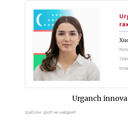
Ur
ra
Xud
Non
Tele
Emai
Urganch innovat
Шаблон: sport не найден!!!