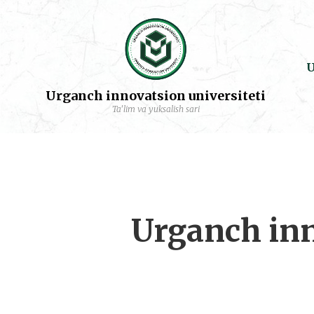
U
Urganch innovatsion universiteti
Ta'lim va yuksalish sari
Urganch inn