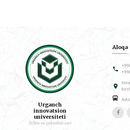
Aloqa
+99
+99
Xora
ko‘c
Avtob
Urganch
innovatsion
universiteti
Ta'lim va yuksalish sari