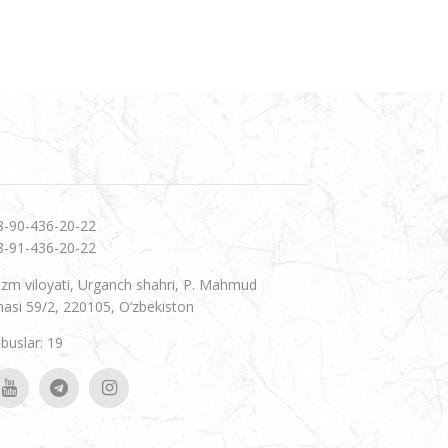
8-90-436-20-22
8-91-436-20-22
zm viloyati, Urganch shahri, P. Mahmud
hasi 59/2, 220105, O‘zbekiston
uslar: 19