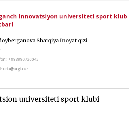
ganch innovatsiyon universiteti sport klub
xbari
oyberganova Sharqiya Inoyat qizi
e
fon:: +998990730043
l: uriu@urgiu.uz
sion universiteti sport klubi