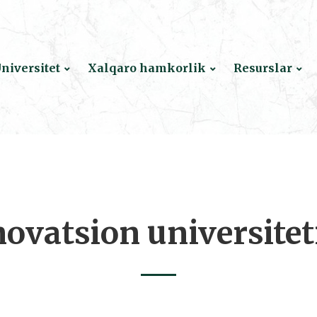
niversitet
Xalqaro hamkorlik
Resurslar
ovatsion universiteti